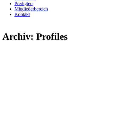
Mitgliederbereich
Kontakt
Archiv:
Profiles
Profiles
Klaus Kupries
Klaus und seine Frau Verena sind seit Beginn der CGD mit dabei. Si
Seit 1998 arbeitet der Maschinenbautechniker nur noch halbtags im Tr
Predigtdienstes und der Gemeindebibelschule.